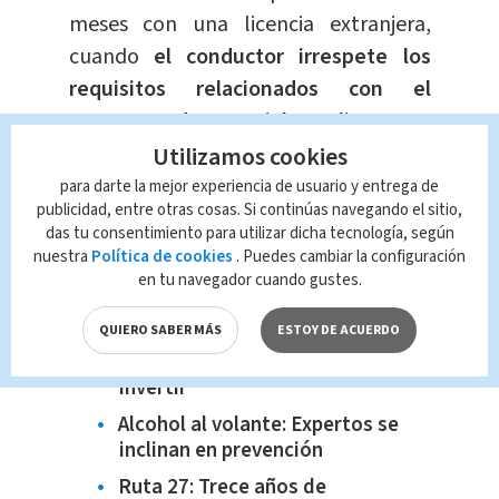
meses con una licencia extranjera,
cuando
el conductor irrespete los
requisitos relacionados con el
transporte de materiales peligrosos y
explosivos.
Utilizamos cookies
para darte la mejor experiencia de usuario y entrega de
publicidad, entre otras cosas. Si continúas navegando el sitio,
Cuando la totalidad del sistema de
das tu consentimiento para utilizar dicha tecnología, según
luces no funcionen,
salvo que se
nuestra
Política de cookies
. Puedes cambiar la configuración
pueda reparar en el lugar.
en tu navegador cuando gustes.
Te Recomendamos:
QUIERO SABER MÁS
ESTOY DE ACUERDO
Quinquenio: entre ahorrar e
invertir
Alcohol al volante: Expertos se
inclinan en prevención
Ruta 27: Trece años de