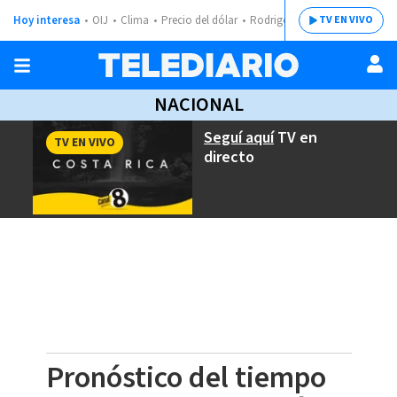
Hoy interesa
OIJ
Clima
Precio del dólar
Rodrigo Chaves
TV EN VIVO
NACIONAL
Seguí aquí
TV en
TV EN VIVO
directo
Pronóstico del tiempo