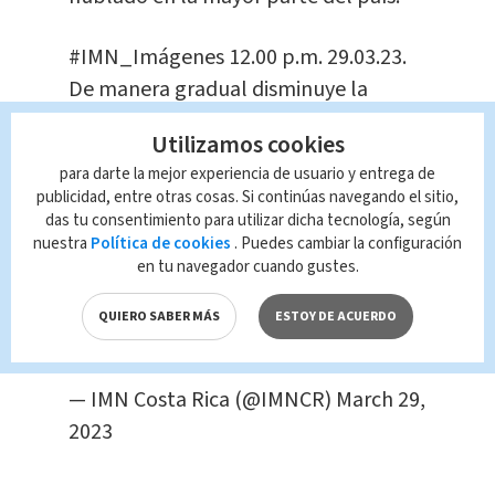
#IMN_Imágenes
12.00 p.m. 29.03.23.
De manera gradual disminuye la
humedad en Cuenca del Mar Caribe y
Utilizamos cookies
también en CR. Los vientos alisios han
para darte la mejor experiencia de usuario y entrega de
aumentado sus ráfagas
publicidad, entre otras cosas. Si continúas navegando el sitio,
manteniéndose entre moderadas y
das tu consentimiento para utilizar dicha tecnología, según
nuestra
Política de cookies
. Puedes cambiar la configuración
fuertes en el Valle Central y Pacífico
en tu navegador cuando gustes.
Norte. Más detalle:
https://t.co/FFuay6jrwp
QUIERO SABER MÁS
ESTOY DE ACUERDO
pic.twitter.com/Q2NoicSzAx
— IMN Costa Rica (@IMNCR)
March 29,
2023