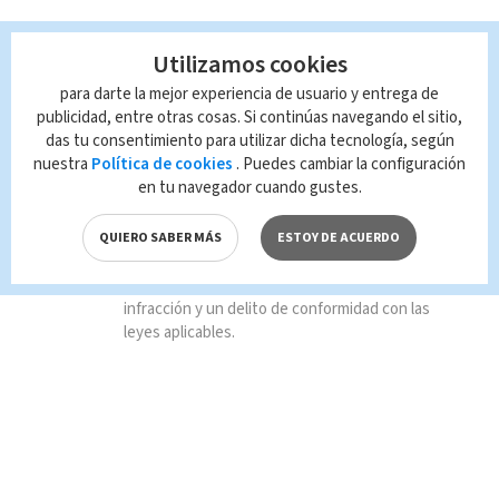
TAGS RELACIONADOS:
Utilizamos cookies
para darte la mejor experiencia de usuario y entrega de
Nacional
Puntarenas
Navidad
publicidad, entre otras cosas. Si continúas navegando el sitio,
das tu consentimiento para utilizar dicha tecnología, según
Santa Claus
nuestra
Política de cookies
. Puedes cambiar la configuración
en tu navegador cuando gustes.
Queda prohibida la reproducción total o
parcial del contenido de esta página, mismo
QUIERO SABER MÁS
ESTOY DE ACUERDO
que es propiedad de TELEDIARIO; su
reproducción no autorizada constituye una
infracción y un delito de conformidad con las
leyes aplicables.