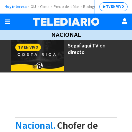
Hoy interesa
OIJ
Clima
Precio del dólar
Rodrigo Chaves
TV EN VIVO
NACIONAL
Seguí aquí
TV en
TV EN VIVO
directo
Nacional.
Chofer de