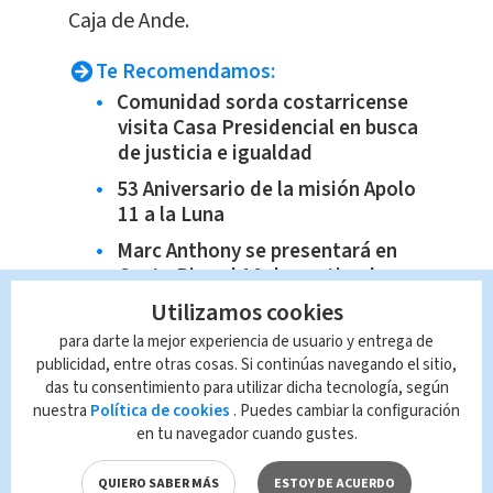
Caja de Ande.
Te Recomendamos:
Comunidad sorda costarricense
visita Casa Presidencial en busca
de justicia e igualdad
53 Aniversario de la misión Apolo
11 a la Luna
Marc Anthony se presentará en
Costa Rica el 10 de septiembre
con Manuel Turizo de invitado
Utilizamos cookies
Rock Fest se une a Chepe Se
para darte la mejor experiencia de usuario y entrega de
Baña, en un festival de
publicidad, entre otras cosas. Si continúas navegando el sitio,
beneficencia
das tu consentimiento para utilizar dicha tecnología, según
nuestra
Política de cookies
. Puedes cambiar la configuración
en tu navegador cuando gustes.
QUIERO SABER MÁS
ESTOY DE ACUERDO