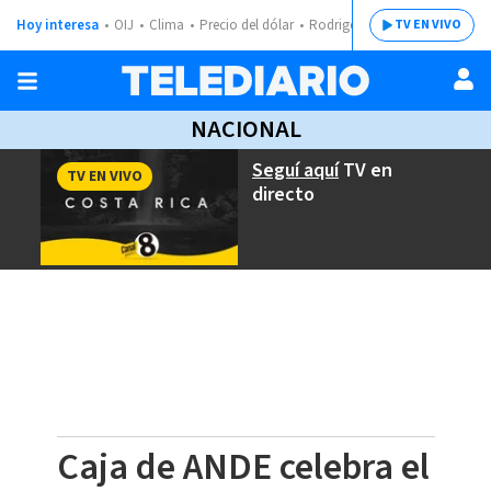
Hoy interesa
OIJ
Clima
Precio del dólar
Rodrigo Chaves
TV EN VIVO
NACIONAL
Seguí aquí
TV en
TV EN VIVO
directo
Caja de ANDE celebra el