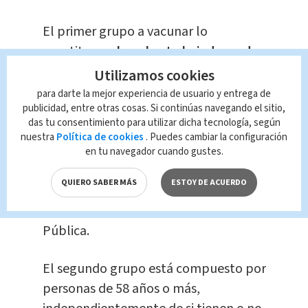
El primer grupo a vacunar lo
constituyen:
las y los trabajadores de
la CCSS, el Ministerio de Salud, el
Utilizamos cookies
personal que labora en los hospitales
para darte la mejor experiencia de usuario y entrega de
publicidad, entre otras cosas. Si continúas navegando el sitio,
privados, la CNE, Bomberos, Cruz
das tu consentimiento para utilizar dicha tecnología, según
Roja
y los cuerpos policiales de:
nuestra
Política de cookies
. Puedes cambiar la configuración
seguridad, tránsito, migración,
en tu navegador cuando gustes.
penitenciarios, municipales y OIJ; es
QUIERO SABER MÁS
ESTOY DE ACUERDO
por ello que ya ha iniciado la
vacunación en oficiales de la Fuerza
Pública.
El segundo grupo está compuesto por
personas de 58 años o más,