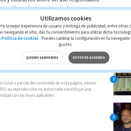
ara evitar así, que se conviertan en
LO MÁ
es.
Utilizamos cookies
rte la mejor experiencia de usuario y entrega de publicidad, entre otras c
s navegando el sitio, das tu consentimiento para utilizar dicha tecnolog
a
Política de cookies
. Puedes cambiar la configuración en tu navegado
gustes.
inisterio de Educación Pública
MEP
QUIERO SABER MÁS
ESTOY DE ACUERDO
erbullying
Nacional
n total o parcial del contenido de esta página, mismo
IO; su reproducción no autorizada constituye una
rmidad con las leyes aplicables.