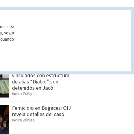
S BUSCADO
osas. Si
Estos son los nuevos
ía, según
precios de los
r cuando
combustibles a partir del
jueves 6 de agosto
Indira Zúñiga
Seis sospechosos
vinculados con estructura
de alias “Diablo” son
detenidos en Jacó
Indira Zúñiga
Femicidio en Bagaces: OIJ
revela detalles del caso
Indira Zúñiga