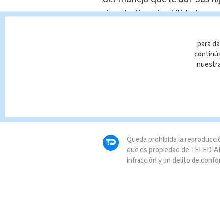
de este tipo de utilidades, p
víctimas o posibles acosador
para da
continúa
TAGS RELACIONADOS:
nuestr
Sarahah
aplicación
M
internet
Acoso
cyb
Queda prohibida la reproducció
que es propiedad de TELEDIAR
infracción y un delito de confo