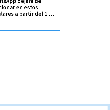
tsApp dejará de
cionar en estos
lares a partir del 1 de
ro de 2025 | Lista
pleta