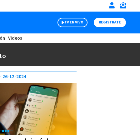
TV EN VIVO
REGISTRATE
ión
Videos
to
26-12-2024