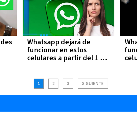
ades
Whatsapp dejará de
Wha
funcionar en estos
fun
celulares a partir del 1 de
celu
junio | Lista completa
de 
1
2
3
SIGUIENTE