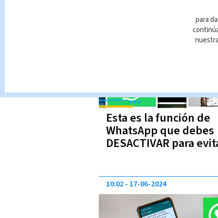
completa
18:06
11-07-2024
para da
continúa
nuestr
Esta es la función de
WhatsApp que debes
DESACTIVAR para evit
estafas
10:02
17-06-2024