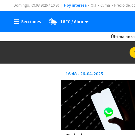
Domingo, 09.08.2026 / 10:20
Hoy interesa
OIJ
Clima
Precio del d
16 ºC
Última hora
16:48
26-04-2025