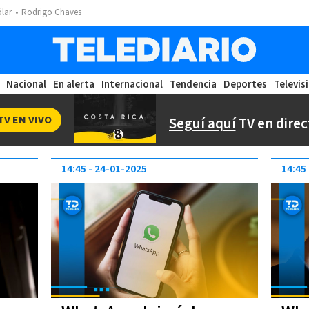
ólar
Rodrigo Chaves
Nacional
En alerta
Internacional
Tendencia
Deportes
Televis
TV EN VIVO
Seguí aquí
TV en direc
14:45
24-01-2025
14:45