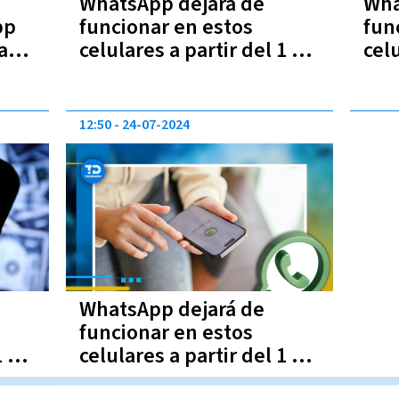
WhatsApp dejará de
Wha
pp
funcionar en estos
fun
a
celulares a partir del 1 de
celu
febrero | Lista completa
ene
com
12:50
24-07-2024
WhatsApp dejará de
funcionar en estos
1 de
celulares a partir del 1 de
agosto | Lista completa