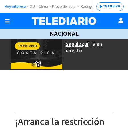
Hoy interesa
OIJ
Clima
Precio del dólar
Rodrigo Chaves
TV EN VIVO
NACIONAL
Seguí aquí
TV en
TV EN VIVO
directo
¡Arranca la restricción