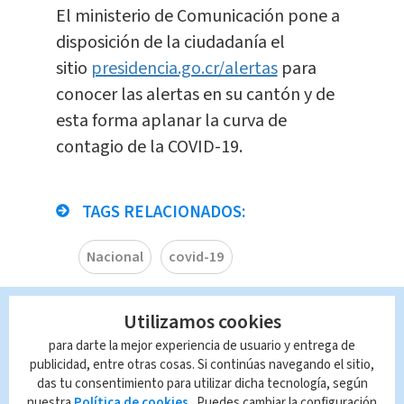
El ministerio de Comunicación pone a
disposición de la ciudadanía el
sitio
presidencia.go.cr/alertas
para
conocer las alertas en su cantón y de
esta forma aplanar la curva de
contagio de la COVID-19.
TAGS RELACIONADOS:
Nacional
covid-19
Queda prohibida la reproducción total o
Utilizamos cookies
parcial del contenido de esta página, mismo
para darte la mejor experiencia de usuario y entrega de
que es propiedad de TELEDIARIO; su
publicidad, entre otras cosas. Si continúas navegando el sitio,
reproducción no autorizada constituye una
das tu consentimiento para utilizar dicha tecnología, según
infracción y un delito de conformidad con las
nuestra
Política de cookies
. Puedes cambiar la configuración
leyes aplicables.