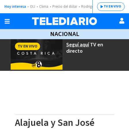
Hoy interesa
OIJ
Clima
Precio del dólar
Rodrigo Chaves
TV EN VIVO
NACIONAL
Seguí aquí
TV en
TV EN VIVO
directo
Alajuela y San José