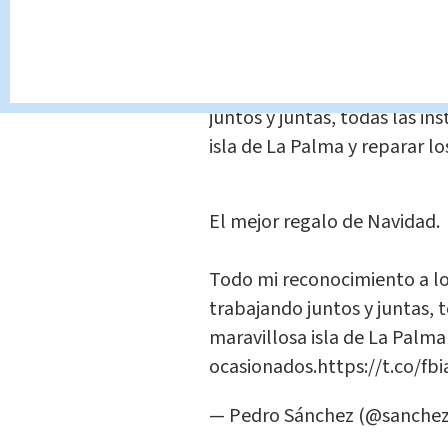
Casa cubierta por lava y ceniza
Pedro Sánchez
,
presidente 
reconocimiento a los palme
juntos y juntas, todas las in
isla de La Palma y reparar l
El mejor regalo de Navidad.
Todo mi reconocimiento a l
trabajando juntos y juntas, t
maravillosa isla de La Palma
ocasionados.
https://t.co/fb
— Pedro Sánchez (@sanchez