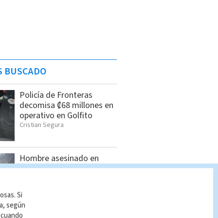
S BUSCADO
Policía de Fronteras
decomisa ₡68 millones en
operativo en Golfito
Cristian Segura
Hombre asesinado en
Siquirres tenía 34 años;
OIJ identificó a la víctima
Indira Zúñiga
osas. Si
ía, según
r cuando