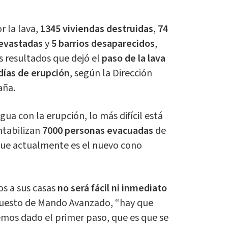
r la lava,
1345 viviendas destruidas
,
74
devastadas
y
5 barrios desaparecidos
,
s resultados que dejó el
paso de la lava
días de erupción
, según la Dirección
aña.
egua con la erupción, lo más difícil está
ntabilizan
7000 personas evacuadas
de
 que actualmente es el nuevo cono
s a sus casas
no será fácil ni inmediato
Puesto de Mando Avanzado, “hay que
emos dado el primer paso, que es que se