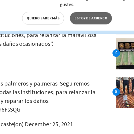
 en La Palma el 14 de diciembre. Cortesía APF.
gustes.
del Gobierno español
, twitteó: “Todo mi
QUIERO SABER MÁS
ESTOY DE ACUERDO
ros y palmeras. Seguiremos trabajando
stituciones, para relanzar la maravillosa
os daños ocasionados”.
os palmeros y palmeras. Seguiremos
odas las instituciones, para relanzar la
 y reparar los daños
ia6FsSQG
castejon)
December 25, 2021