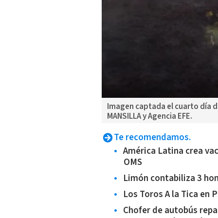
Imagen captada el cuarto día 
MANSILLA y Agencia EFE.
Te recomendamos.
América Latina crea va
OMS
Limón contabiliza 3 ho
Los Toros A la Tica en 
Chofer de autobús repar