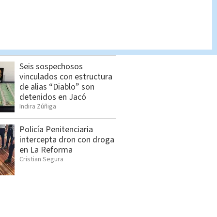
Dólar en Costa Rica: Tipo
de cambio para este
viernes 7 de agosto
Indira Zúñiga
Seis sospechosos
vinculados con estructura
de alias “Diablo” son
detenidos en Jacó
Indira Zúñiga
Policía Penitenciaria
intercepta dron con droga
en La Reforma
Cristian Segura