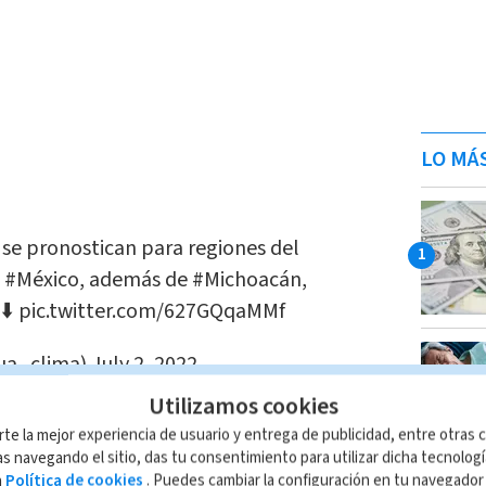
LO MÁ
se pronostican para regiones del
e
#México
, además de
#Michoacán
,
 ⬇️
pic.twitter.com/627GQqaMMf
ua_clima)
July 2, 2022
Utilizamos cookies
por Centroamérica
rte la mejor experiencia de usuario y entrega de publicidad, entre otras c
s navegando el sitio, das tu consentimiento para utilizar dicha tecnolog
a
Política de cookies
. Puedes cambiar la configuración en tu navegado