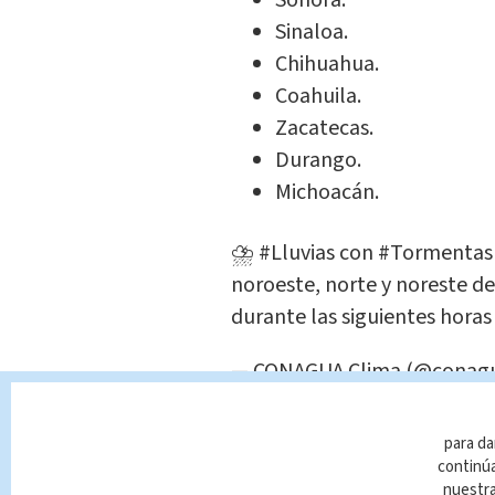
Sonora.
Sinaloa.
Chihuahua.
Coahuila.
Zacatecas.
Durango.
Michoacán.
⛈️
#Lluvias
con
#Tormentas
noroeste, norte y noreste d
durante las siguientes horas
— CONAGUA Clima (@conag
Bonnie y su paso 
para da
continúa
nuestr