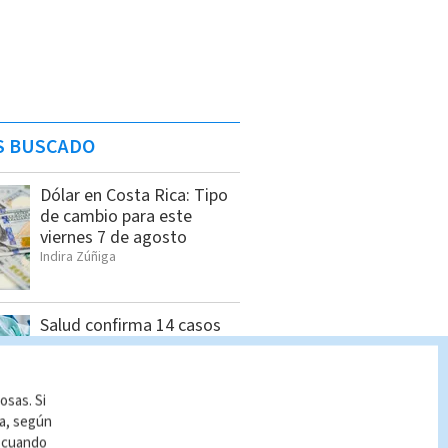
S BUSCADO
Dólar en Costa Rica: Tipo
de cambio para este
viernes 7 de agosto
Indira Zúñiga
Salud confirma 14 casos
de hepatitis A y mantiene
vigilancia
Cristian Segura
osas. Si
ía, según
r cuando