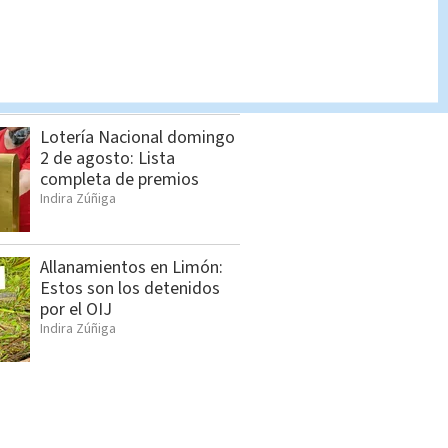
Dólar en Costa Rica: Tipo
de cambio para este
miércoles 5 de agosto
Indira Zúñiga
Lotería Nacional domingo
2 de agosto: Lista
completa de premios
Indira Zúñiga
Allanamientos en Limón:
Estos son los detenidos
por el OIJ
Indira Zúñiga