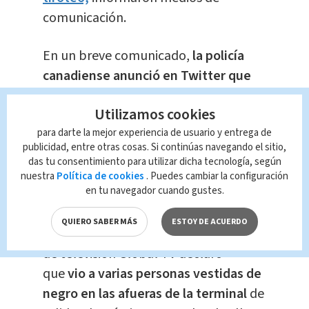
comunicación.
En un breve comunicado,
la policía
canadiense anunció en Twitter que
envió equipos de investigación de
Utilizamos cookies
homicidios
al aeropuerto de
para darte la mejor experiencia de usuario y entrega de
Vancouver tras el asesinato de una
publicidad, entre otras cosas. Si continúas navegando el sitio,
persona y que por el momento el
das tu consentimiento para utilizar dicha tecnología, según
edificio permanece "abierto y seguro
nuestra
Política de cookies
. Puedes cambiar la configuración
en tu navegador cuando gustes.
con acceso restringido".
QUIERO SABER MÁS
ESTOY DE ACUERDO
Un testigo entrevistado por la cadena
de televisión Global TV declaró
que
vio a varias personas vestidas de
negro en las afueras de la terminal
de