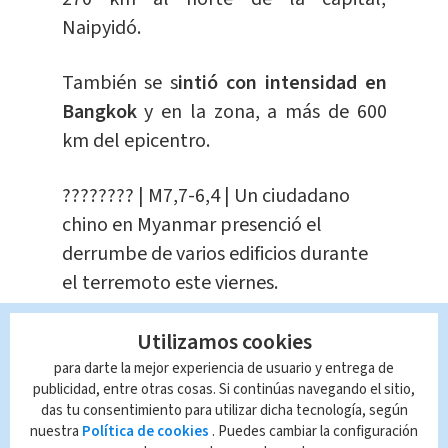
Naipyidó.
También se s
intió con intensidad en
Bangkok
y en la zona, a más de 600
km del epicentro.
???????? | M7,7-6,4 | Un ciudadano
chino en Myanmar presenció el
derrumbe de varios edificios durante
el terremoto este viernes.
pic.twitter.com/KtvXMnr9Ca
Utilizamos cookies
— Alerta News 24 (@AlertaNews24)
para darte la mejor experiencia de usuario y entrega de
March 28, 2025
publicidad, entre otras cosas. Si continúas navegando el sitio,
das tu consentimiento para utilizar dicha tecnología, según
nuestra
Política de cookies
. Puedes cambiar la configuración
¿Qué daños ha causado el