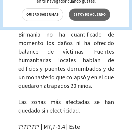
en tu navegador cuando gustes.
terremoto?
QUIERO SABER MÁS
ESTOY DE ACUERDO
El Comité de Gestión de Desastres de
Birmania no ha cuantificado de
momento los daños ni ha ofrecido
balance de víctimas. Fuentes
humanitarias locales hablan de
edificios y puentes derrumbados y de
un monasterio que colapsó y en el que
quedaron atrapados 20 niños.
Las zonas más afectadas se han
quedado sin electricidad.
???????? | M7,7-6,4 | Este