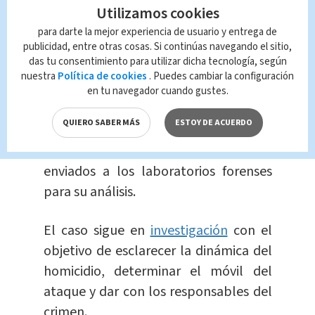
Minutos después, los agentes del OIJ
Utilizamos cookies
de Nicoya llegaron al lugar, realizaron
para darte la mejor experiencia de usuario y entrega de
publicidad, entre otras cosas. Si continúas navegando el sitio,
el levantamiento del cuerpo y lo
das tu consentimiento para utilizar dicha tecnología, según
remitieron a la morgue judicial.
nuestra
Política de cookies
. Puedes cambiar la configuración
en tu navegador cuando gustes.
Además, efectuaron la inspección
QUIERO SABER MÁS
ESTOY DE ACUERDO
ocular de la escena y
recolectaron
indicios balísticos
que fueron
enviados a los laboratorios forenses
para su análisis.
El caso sigue en
investigación
con el
objetivo de esclarecer la dinámica del
homicidio, determinar el móvil del
ataque y dar con los responsables del
crimen.