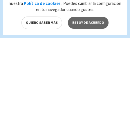
infracción y un delito de conformidad con las
nuestra
Política de cookies
. Puedes cambiar la configuración
leyes aplicables.
en tu navegador cuando gustes.
QUIERO SABER MÁS
ESTOY DE ACUERDO