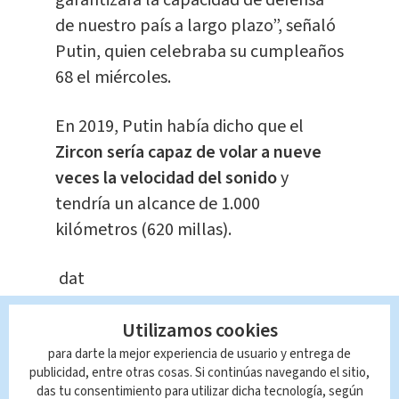
garantizará la capacidad de defensa
de nuestro país a largo plazo”, señaló
Putin, quien celebraba su cumpleaños
68 el miércoles.
En 2019, Putin había dicho que el
Zircon sería capaz de volar a nueve
veces la velocidad del sonido
y
tendría un alcance de 1.000
kilómetros (620 millas).
dat
Utilizamos cookies
Queda prohibida la reproducción total o
parcial del contenido de esta página, mismo
para darte la mejor experiencia de usuario y entrega de
que es propiedad de TELEDIARIO; su
publicidad, entre otras cosas. Si continúas navegando el sitio,
reproducción no autorizada constituye una
das tu consentimiento para utilizar dicha tecnología, según