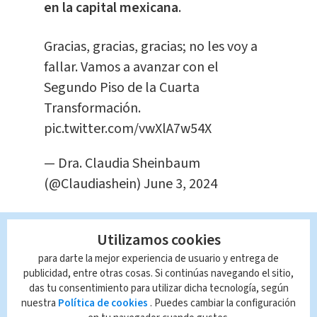
en la capital mexicana
.
Gracias, gracias, gracias; no les voy a
fallar. Vamos a avanzar con el
Segundo Piso de la Cuarta
Transformación.
pic.twitter.com/vwXlA7w54X
— Dra. Claudia Sheinbaum
(@Claudiashein)
June 3, 2024
Luego, fue
vocera de la campaña
Utilizamos cookies
presidencial de López Obrador
, quien
para darte la mejor experiencia de usuario y entrega de
perdió las elecciones en 2006 y 2012,
publicidad, entre otras cosas. Si continúas navegando el sitio,
tiempo en el que fue construyendo su
das tu consentimiento para utilizar dicha tecnología, según
movimiento
, que finalmente se
nuestra
Política de cookies
. Puedes cambiar la configuración