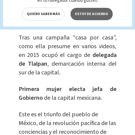
en tu navegador cuando gustes.
convirtió en el partido Morena y del
que Sheinbaum también fue
QUIERO SABER MÁS
ESTOY DE ACUERDO
fundadora.
Tras una campaña “casa por casa”,
como ella presume en varios videos,
en 2015 ocupó el cargo de
delegada
de Tlalpan
, demarcación interna del
sur de la capital.
Primera mujer electa jefa de
Gobierno
de la capital mexicana.
Este es el triunfo del pueblo de
México, de la revolución pacífica de las
conciencias y el reconocimiento de