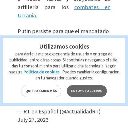
artillería para los
combates en
Ucrania.
Putin persiste para que el mandatario
de Comoras no se levante
Utilizamos cookies
para darte la mejor experiencia de usuario y entrega de
Putin insistió en que el presidente de
publicidad, entre otras cosas. Si continúas navegando el sitio,
Comoras, Azali Assoumani, se sentara
das tu consentimiento para utilizar dicha tecnología, según
después de que el mandatario
nuestra
Política de cookies
. Puedes cambiar la configuración
en tu navegador cuando gustes.
africano intentara levantarse tras
haber tomado asiento primero en la
QUIERO SABER MÁS
ESTOY DE ACUERDO
mesa.
pic.twitter.com/1kBbGT90SS
— RT en Español (@ActualidadRT)
July 27, 2023