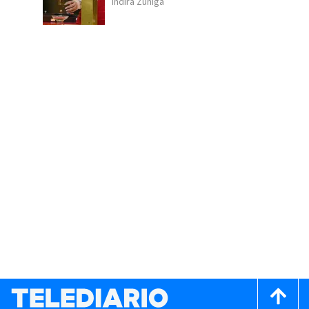
Indira Zúñiga