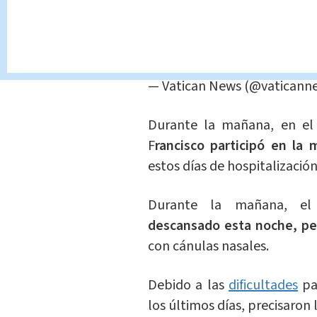
???? El
#PapaFrancisco
en el
respiratorias
@HolySeePres
— Vatican News (@vaticann
Durante la mañana, en el 
F
rancisco participó en la 
estos días de hospitalización
Durante la mañana, el 
descansado esta noche, pe
con cánulas nasales.
Debido a las
dificultades
pa
los últimos días, precisaron 