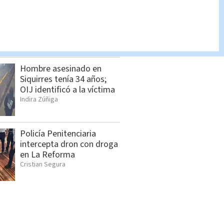
Feria de empleo reunirá
más de 1.000 vacantes en
San Pedro
Cristian Segura
Hombre asesinado en
Siquirres tenía 34 años;
OIJ identificó a la víctima
Indira Zúñiga
Policía Penitenciaria
intercepta dron con droga
en La Reforma
Cristian Segura