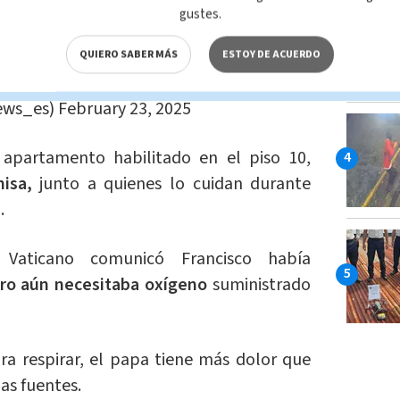
gustes.
 Gemelli: estado delicado, pero sin crisis
QUIERO SABER MÁS
ESTOY DE ACUERDO
s
https://t.co/gijk9jZzF3
ews_es)
February 23, 2025
apartamento habilitado en el piso 10,
misa,
junto a quienes lo cuidan durante
.
Vaticano comunicó Francisco había
ro aún necesitaba oxígeno
suministrado
ra respirar, el papa tiene más dolor que
las fuentes.