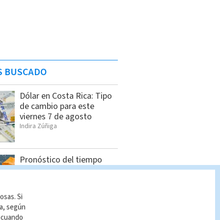
S BUSCADO
Dólar en Costa Rica: Tipo
de cambio para este
viernes 7 de agosto
Indira Zúñiga
Pronóstico del tiempo
Costa Rica: Cómo estará
el clima HOY 7 de agosto
Indira Zúñiga
osas. Si
ía, según
r cuando