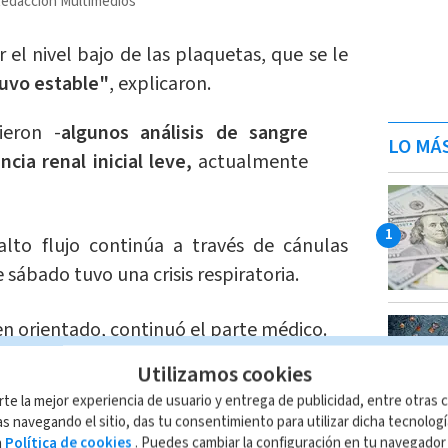
edacción Multimedios
 el nivel bajo de las plaquetas, que se le
uvo estable"
, explicaron.
ieron -
algunos análisis de sangre
LO MÁ
cia renal inicial leve,
actualmente
lto flujo continúa a través de cánulas
 sábado tuvo una crisis respiratoria.
en orientado, continuó el parte médico.
Utilizamos cookies
uadro clínico y la espera necesaria
rte la mejor experiencia de usuario y entrega de publicidad, entre otras c
farmacológicas den alguna respuesta
s navegando el sitio, das tu consentimiento para utilizar dicha tecnolog
tico siga siendo reservado
", añadió.
a
Política de cookies
. Puedes cambiar la configuración en tu navegado