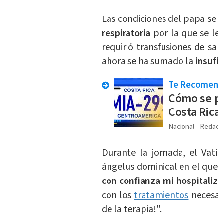
Las condiciones del papa se
respiratoria
por la que se l
requirió transfusiones de 
ahora se ha sumado la
insufi
Te Recome
Cómo se p
Costa Ric
Nacional
Redac
Durante la jornada, el Vat
ángelus dominical en el que 
con confianza mi hospitali
con los
tratamientos
necesa
de la terapia!".