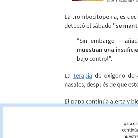
Internacional
R
La trombocitopenia, es decir
detectó el sábado
"se mant
"Sin embargo – añad
muestran una insuficien
bajo control".
La
terapia
de oxígeno de a
nasales, después de que este
El papa continúa alerta y bi
"La complejidad del c
para da
para que las terapias 
continúa
obligan a que el pronós
nuestr