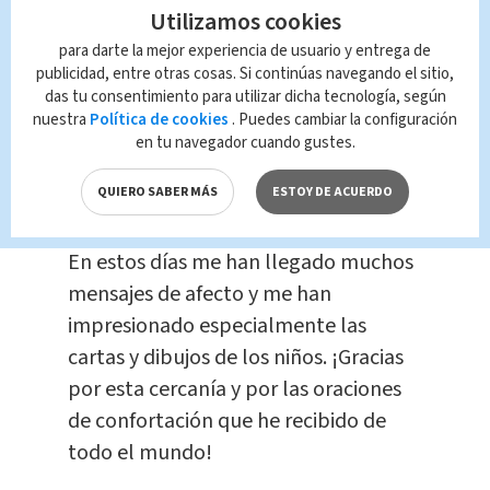
demostrando y por la dedicación con
Utilizamos cookies
la que realizan su servicio
entre las
para darte la mejor experiencia de usuario y entrega de
personas enfermas", añadió el Papa en
publicidad, entre otras cosas. Si continúas navegando el sitio,
das tu consentimiento para utilizar dicha tecnología, según
su mensaje, que cómo el domingo
nuestra
Política de cookies
. Puedes cambiar la configuración
pasado fue difundido sin que se
en tu navegador cuando gustes.
celebrase el ángelus para que el
QUIERO SABER MÁS
ESTOY DE ACUERDO
pontífice pueda descansar.
En estos días me han llegado muchos
mensajes de afecto y me han
impresionado especialmente las
cartas y dibujos de los niños. ¡Gracias
por esta cercanía y por las oraciones
de confortación que he recibido de
todo el mundo!