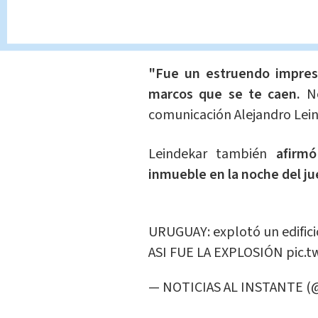
La
onda expansiva también 
lanzó vidrios a varios metro
"Fue un estruendo impresi
marcos que se te caen.
N
comunicación Alejandro Leind
Leindekar también
afirmó 
inmueble en la noche del ju
URUGUAY: explotó un edifici
ASI FUE LA EXPLOSIÓN
pic.
— NOTICIAS AL INSTANTE (