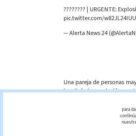
???????? | URGENTE: Explosi
pic.twitter.com/w82JL24IUU
— Alerta News 24 (@Alerta
Una pareja de personas mayo
localizó la explosión,
está
quemaduras en entre el 40%
para da
Otra persona
fue traslada
continúa
nuestr
intoxicación por monóxido 