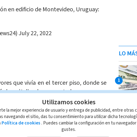
ón en edificio de Montevideo, Uruguay:
News24)
July 22, 2022
LO MÁ
res que vivía en el tercer piso, donde se
 hospitalizada en estado grave por
 y 80% de sus cuerpos.
Utilizamos cookies
rte la mejor experiencia de usuario y entrega de publicidad, entre otras c
da a los servicios de emergencias por
s navegando el sitio, das tu consentimiento para utilizar dicha tecnolog
a
Política de cookies
. Puedes cambiar la configuración en tu navegado
de carbono.
gustes.