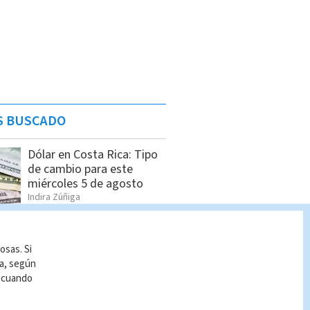
S BUSCADO
Dólar en Costa Rica: Tipo
de cambio para este
miércoles 5 de agosto
Indira Zúñiga
Araya tilda a Laura
osas. Si
Fernández de "hacerse la
ía, según
tontita" en el Plenario
r cuando
Cristian Segura