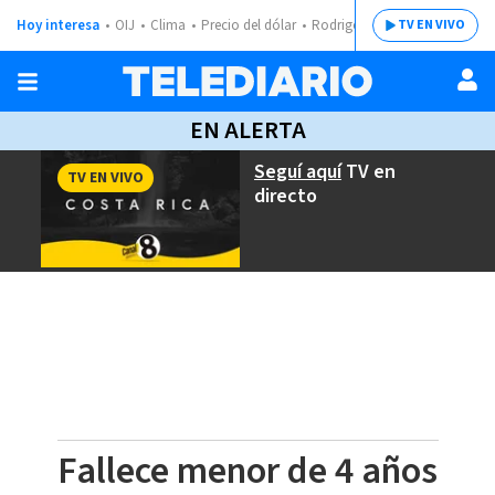
Hoy interesa
OIJ
Clima
Precio del dólar
Rodrigo Chaves
TV EN VIVO
EN ALERTA
Seguí aquí
TV en
TV EN VIVO
directo
Fallece menor de 4 años