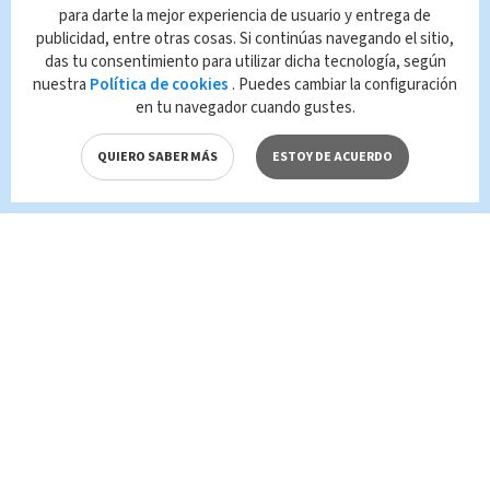
para darte la mejor experiencia de usuario y entrega de
publicidad, entre otras cosas. Si continúas navegando el sitio,
Queda prohibida la reproducción total o
das tu consentimiento para utilizar dicha tecnología, según
parcial del contenido de esta página, mismo
nuestra
Política de cookies
. Puedes cambiar la configuración
que es propiedad de TELEDIARIO; su
en tu navegador cuando gustes.
reproducción no autorizada constituye una
infracción y un delito de conformidad con las
QUIERO SABER MÁS
ESTOY DE ACUERDO
leyes aplicables.