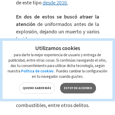
de este tipo
desde 2010.
En dos de estos se buscó atraer la
atención
de uniformados antes de la
explosión, dejando un muerto y varios
herido.
Utilizamos cookies
Guanajuato,
un próspero centro
para darte la mejor experiencia de usuario y entrega de
industrial,
se ha convertido en uno de
publicidad, entre otras cosas. Si continúas navegando el sitio,
das tu consentimiento para utilizar dicha tecnología, según
los estados más violentas de México
nuestra
Política de cookies
. Puedes cambiar la configuración
debido a la disputa entre los grupos
en tu navegador cuando gustes.
Santa Rosa de Lima y el cártel Jalisco
QUIERO SABER MÁS
ESTOY DE ACUERDO
Nueva Generación, dedicados al
narcotráfico y el robo de
combustibles, entre otros delitos.