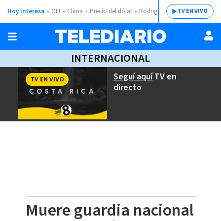
Hoy interesa
OIJ
Clima
Precio del dólar
Rodrigo Chaves
TV EN VIVO
INTERNACIONAL
Seguí aquí
TV en
TV EN VIVO
directo
Muere guardia nacional