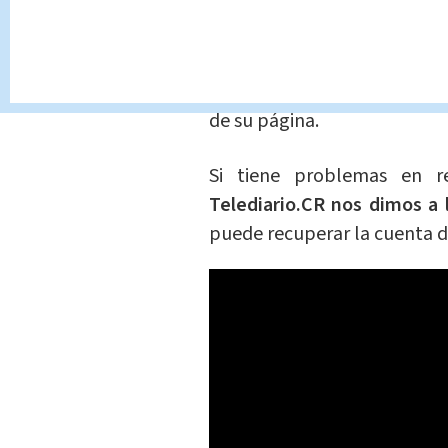
Su página ha recibido una
los derechos de propiedad i
Han pirateado la cuenta de
de su página.
Si tiene problemas en r
Telediario.CR nos dimos a 
puede recuperar la cuenta de