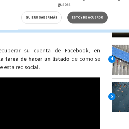
 denuncia
y se ha eliminado por vulnerar
gustes.
ntelectual de otra persona.
QUIERO SABER MÁS
ESTOY DE ACUERDO
 alguien que ayuda en la administración
ecuperar su cuenta de Facebook,
en
la tarea de hacer un listado
de como se
 esta red social.