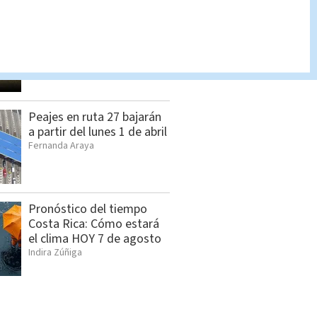
Adulto mayor asesina a su
abogado en las afueras de
su oficina en Nicoya
Jorge Alpízar
Peajes en ruta 27 bajarán
a partir del lunes 1 de abril
Fernanda Araya
Pronóstico del tiempo
Costa Rica: Cómo estará
el clima HOY 7 de agosto
Indira Zúñiga