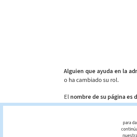
Alguien que ayuda en la adm
o ha cambiado su rol.
El
nombre de su página es 
No es el representante au
página.
para da
continúa
nuestr