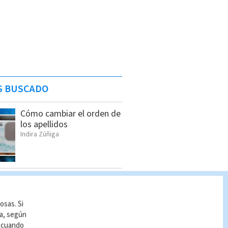
S BUSCADO
Cómo cambiar el orden de
los apellidos
Indira Zúñiga
Vin Diesel se despide de la
saga ‘Rápidos y Furiosos’
con un emotivo mensaje
osas. Si
Redacción Multimedios
ía, según
r cuando