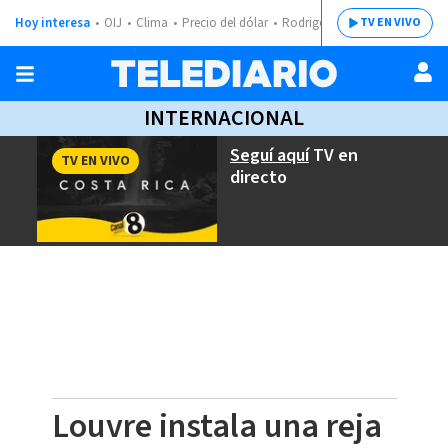
Hoy interesa
OIJ
Clima
Precio del dólar
Rodrigo Chaves
TV EN VIVO
INTERNACIONAL
Seguí aquí
TV en
TV EN VIVO
directo
Louvre instala una reja