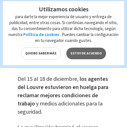
antiintrusión alrededor del museo.
Utilizamos cookies
para darte la mejor experiencia de usuario y entrega de
Te Recomendamos
publicidad, entre otras cosas. Si continúas navegando el sitio,
San José suspende
das tu consentimiento para utilizar dicha tecnología, según
restricción
nuestra
Política de cookies
. Puedes cambiar la configuración
vehicular por fin de
en tu navegador cuando gustes.
año
QUIERO SABER MÁS
ESTOY DE ACUERDO
Nacional
Natalia López
Quirós
Del 15 al 18 de diciembre,
los agentes
del Louvre estuvieron en huelga para
reclamar mejores condiciones de
trabajo
y medios adicionales para la
seguridad.