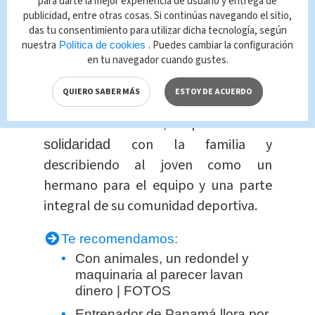
de universidad, encontraba tiempo
para darte la mejor experiencia de usuario y entrega de
publicidad, entre otras cosas. Si continúas navegando el sitio,
para contribuir al equipo
y apoyar
JV
das tu consentimiento para utilizar dicha tecnología, según
a su
en el campo.
hermano menor
nuestra
. Puedes cambiar la configuración
Política de cookies
en tu navegador cuando gustes.
El club de
al que
fútbol americano
QUIERO SABER MÁS
ESTOY DE ACUERDO
pertenecía
también se ha
Ommatt
unido a la causa, expresando su
con la familia y
solidaridad
describiendo al joven como un
hermano para el equipo y una parte
integral de su comunidad deportiva.
Te recomendamos:
Con animales, un redondel y
maquinaria al parecer lavan
dinero | FOTOS
Entrenador de Panamá llora por