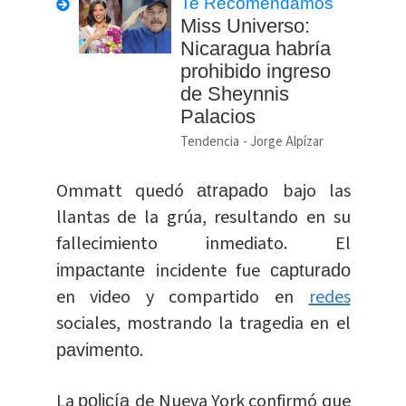
Te Recomendamos
Miss Universo:
Nicaragua habría
prohibido ingreso
de Sheynnis
Palacios
Tendencia
Jorge Alpízar
Ommatt quedó
bajo las
atrapado
llantas de la grúa, resultando en su
fallecimiento inmediato. El
incidente fue
impactante
capturado
en video y compartido en
redes
sociales, mostrando la tragedia en el
.
pavimento
La
de Nueva York confirmó que
policía