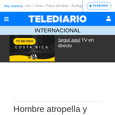
OIJ
Clima
Precio del dólar
Rodrigo Chaves
TV EN VIVO
Hoy interesa
INTERNACIONAL
Seguí aquí
TV en
TV EN VIVO
directo
Hombre atropella y