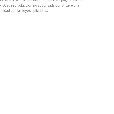
n total o parcial del contenido de esta página, mismo
IO; su reproducción no autorizada constituye una
rmidad con las leyes aplicables.