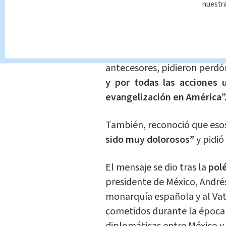
imperio español.
pic.twitte
nuestr
— DouTravolta???? (@choca
El pasado lunes, el pont
antecesores, pidieron perd
y por todas las acciones 
evangelización en América”
También, reconoció que eso
sido muy dolorosos”
y pidió
El mensaje se dio tras la
pol
presidente de México, Andrés
monarquía española y al Vati
cometidos durante la época c