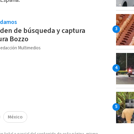
 España.
ndamos
rden de búsqueda y captura
ura Bozzo
edacción Multimedios
México