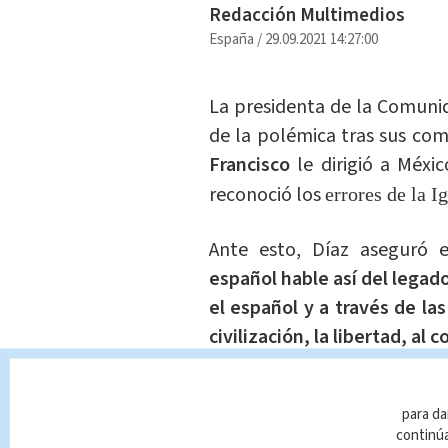
Redacción Multimedios
España
/
29.09.2021 14:27:00
La presidenta de la Comunid
de la polémica tras sus com
Francisco
le dirigió a Méxi
reconoció los
errores de la I
Ante esto, Díaz aseguró e
español hable así del legad
el español y a través de las
civilización, la libertad, al
Ayuso critica al Papa por ped
para da
católica (en el pasado, of cou
continúa