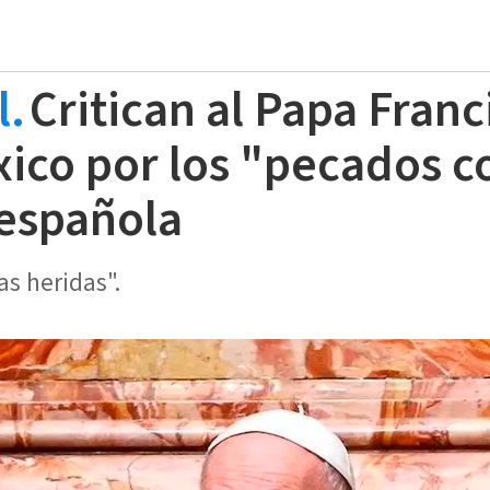
l.
Critican al Papa Franc
ico por los "pecados 
 española
as heridas".