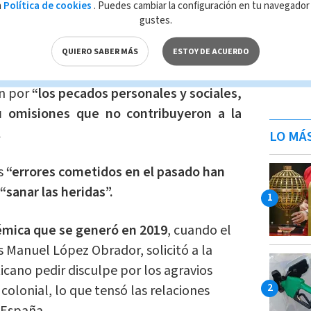
r.com/BKDVC7AnXl
a
Política de cookies
. Puedes cambiar la configuración en tu navegado
gustes.
lleiro)
September 29, 2021
QUIERO SABER MÁS
ESTOY DE ACUERDO
ífice mencionó que tanto él como sus
ón por
“los pecados personales y sociales,
u omisiones que no contribuyeron a la
.
LO MÁ
s
“errores cometidos en el pasado han
“sanar las heridas”.
émica que se generó en 2019
, cuando el
 Manuel López Obrador, solicitó a la
cano pedir disculpe por los agravios
olonial, lo que tensó las relaciones