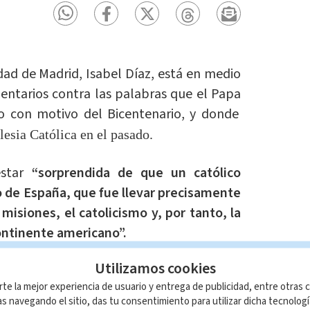
ad de Madrid, Isabel Díaz, está en medio
entarios contra las palabras que el Papa
co con motivo del Bicentenario, y donde
glesia Católica en el pasado.
star
“sorprendida de que un católico
o de España, que fue llevar precisamente
 misiones, el catolicismo y, por tanto, la
 continente americano”.
Utilizamos cookies
ir perdón de los abusos de la iglesia
rte la mejor experiencia de usuario y entrega de publicidad, entre otras c
rse) en vez de elogiar al 'glorioso'
s navegando el sitio, das tu consentimiento para utilizar dicha tecnolog