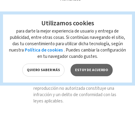
Utilizamos cookies
para darte la mejor experiencia de usuario y entrega de
TAGS RELACIONADOS:
publicidad, entre otras cosas. Si continúas navegando el sitio,
das tu consentimiento para utilizar dicha tecnología, según
nuestra
Política de cookies
. Puedes cambiar la configuración
México
en tu navegador cuando gustes.
Queda prohibida la reproducción total o
QUIERO SABER MÁS
ESTOY DE ACUERDO
parcial del contenido de esta página, mismo
que es propiedad de TELEDIARIO; su
reproducción no autorizada constituye una
infracción y un delito de conformidad con las
leyes aplicables.