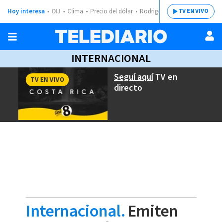
Hoy interesa
OIJ
Clima
Precio del dólar
Rodrigo Chaves
TV EN VIVO
INTERNACIONAL
Seguí aquí
TV en
TV EN VIVO
directo
Internacional.
Emiten