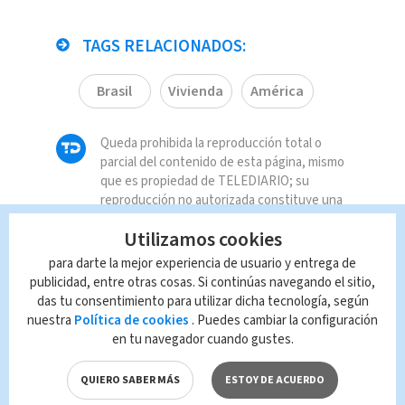
TAGS RELACIONADOS:
Brasil
Vivienda
América
Queda prohibida la reproducción total o
parcial del contenido de esta página, mismo
que es propiedad de TELEDIARIO; su
reproducción no autorizada constituye una
infracción y un delito de conformidad con las
Utilizamos cookies
leyes aplicables.
para darte la mejor experiencia de usuario y entrega de
publicidad, entre otras cosas. Si continúas navegando el sitio,
das tu consentimiento para utilizar dicha tecnología, según
nuestra
Política de cookies
. Puedes cambiar la configuración
en tu navegador cuando gustes.
QUIERO SABER MÁS
ESTOY DE ACUERDO