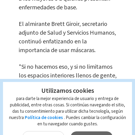
enfermedades de base.
El almirante Brett Giroir, secretario
adjunto de Salud y Servicios Humanos,
continuó enfatizando en la
importancia de usar máscaras.
"Si no hacemos eso, y si no limitamos
los espacios interiores llenos de gente,
el virus continuará propagándose",
Utilizamos cookies
dijo en el programa "Meet the Press"
para darte la mejor experiencia de usuario y entrega de
de NBC. "Estamos muy preocupados y
publicidad, entre otras cosas. Si continúas navegando el sitio,
este es un punto muy serio".
das tu consentimiento para utilizar dicha tecnología, según
nuestra
Política de cookies
. Puedes cambiar la configuración
en tu navegador cuando gustes.
El nuevo coronavirus, que apareció