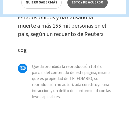
por primera vez en China, ha infectado
QUIERO SABER MÁS
ESTOY DE ACUERDO
a unas 4,6 millones de personas en
Estados Unidos y ha causado la
muerte a más 155 mil personas en el
país, según un recuento de Reuters.
cog
Queda prohibida la reproducción total o
parcial del contenido de esta página, mismo
que es propiedad de TELEDIARIO; su
reproducción no autorizada constituye una
infracción y un delito de conformidad con las
leyes aplicables.