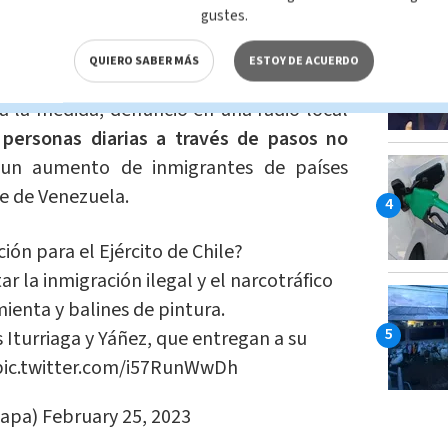
gustes.
 a través de pasos no habilitados"
QUIERO SABER MÁS
ESTOY DE ACUERDO
 municipio de Colchane, uno de los puntos
rá la medida, denunció en una radio local
 personas diarias a través de pasos no
 un aumento de inmigrantes de países
e de Venezuela.
ión para el Ejército de Chile?
r la inmigración ilegal y el narcotráfico
mienta y balines de pintura.
Iturriaga y Yáñez, que entregan a su
pic.twitter.com/i57RunWwDh
Papa)
February 25, 2023