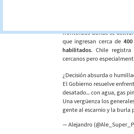
llegada masiva de población
El alcalde Javier García del
fronterizos donde se activa
que ingresan cerca de
400
habilitados.
Chile registra
cercanos pero especialment
¿Decisión absurda o humillac
El Gobierno resuelve enfrenta
desatado... con agua, gas pi
Una vergüenza los generales 
gente al escarnio y la burla
— Alejandro (@Ale_Super_