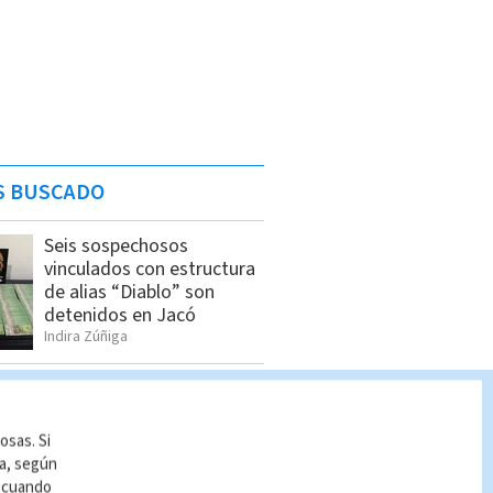
S BUSCADO
Seis sospechosos
vinculados con estructura
de alias “Diablo” son
detenidos en Jacó
Indira Zúñiga
Allanamientos en Limón:
Estos son los detenidos
por el OIJ
osas. Si
Indira Zúñiga
ía, según
r cuando