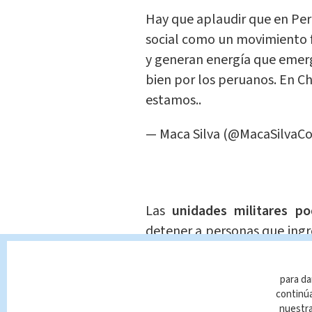
Hay que aplaudir que en Per
social como un movimiento fa
y generan energía que emerg
bien por los peruanos. En Ch
estamos..
— Maca Silva (@MacaSilvaCo
Las
unidades militares pod
detener a personas que ingr
de la frontera, para luego en
para da
El decreto de ley emitido 
continúa
aumento de los flujos migr
nuestr