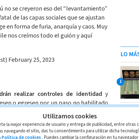
ú no se creyeron eso del “levantamiento”
tal de las capas sociales que se ajustan
e en forma de furia, anarquía y caos. Muy
ile nos creímos todo el guión y aquí
LO MÁ
st)
February 25, 2023
rán realizar controles de identidad
y
esen o egresen por un paso no habilitado
tregarlas a la policía local.
Utilizamos cookies
rte la mejor experiencia de usuario y entrega de publicidad, entre otras c
por el gobierno argumenta que existe un
s navegando el sitio, das tu consentimiento para utilizar dicha tecnolog
atorios en el país, que ha provocado
"la
a
Política de cookies
. Puedes cambiar la configuración en tu navegado