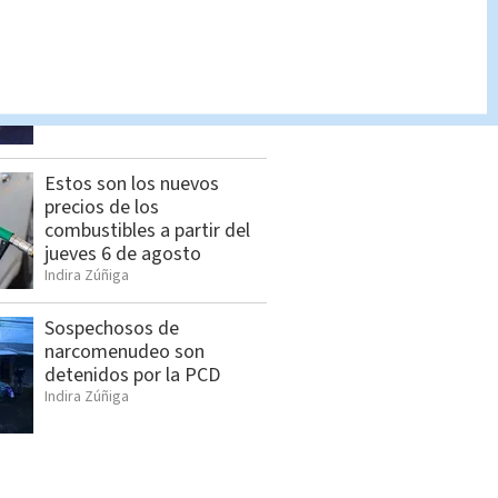
Femicidio en Bagaces: OIJ
revela detalles del caso
Indira Zúñiga
Estos son los nuevos
precios de los
combustibles a partir del
jueves 6 de agosto
Indira Zúñiga
Sospechosos de
narcomenudeo son
detenidos por la PCD
Indira Zúñiga