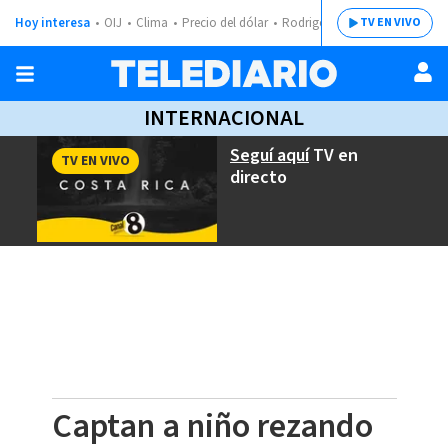
Hoy interesa
OIJ
Clima
Precio del dólar
Rodrigo Chaves
TV EN VIVO
INTERNACIONAL
Seguí aquí
TV en
TV EN VIVO
directo
Captan a niño rezando