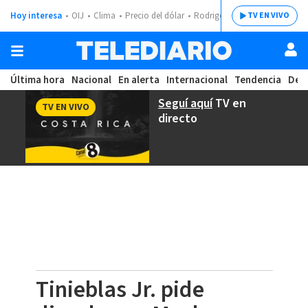
Hoy interesa
OIJ
Clima
Precio del dólar
Rodrigo Chaves
TV EN VIVO
Última hora
Nacional
En alerta
Internacional
Tendencia
Dep
Seguí aquí
TV en
TV EN VIVO
directo
Tinieblas Jr. pide