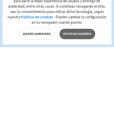
para darte la mejor experiencia de usuario y entrega de
publicidad, entre otras cosas. Si continúas navegando el sitio,
Queda prohibida la reproducción total o
das tu consentimiento para utilizar dicha tecnología, según
parcial del contenido de esta página, mismo
nuestra
Política de cookies
. Puedes cambiar la configuración
que es propiedad de TELEDIARIO; su
en tu navegador cuando gustes.
reproducción no autorizada constituye una
infracción y un delito de conformidad con las
QUIERO SABER MÁS
ESTOY DE ACUERDO
leyes aplicables.