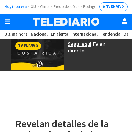
Hoy interesa
OIJ
Clima
Precio del dólar
Rodrigo Chaves
TV EN VIVO
Última hora
Nacional
En alerta
Internacional
Tendencia
Dep
Seguí aquí
TV en
TV EN VIVO
directo
Revelan detalles de la