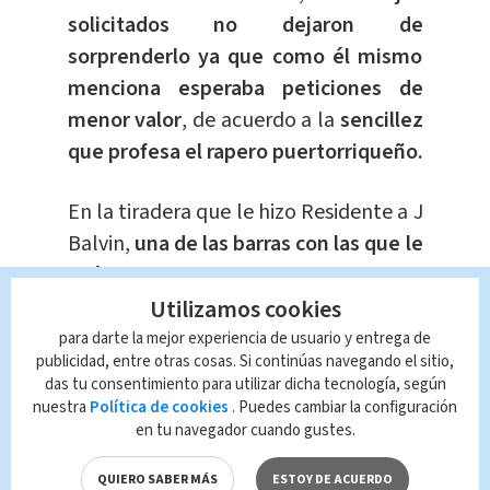
solicitados no dejaron de
sorprenderlo ya que como él mismo
menciona esperaba peticiones de
menor valor
, de acuerdo a la
sencillez
que profesa el rapero puertorriqueño.
En la tiradera que le hizo Residente a J
Balvin,
una de las barras con las que le
tiró fue que el colombiano presume
Utilizamos cookies
su dinero y los lujos que le
acompañan
, cabe destacar que el
para darte la mejor experiencia de usuario y entrega de
publicidad, entre otras cosas. Si continúas navegando el sitio,
puertorriqueño
suele difundir un
das tu consentimiento para utilizar dicha tecnología, según
discurso solicitando mejores
nuestra
Política de cookies
. Puedes cambiar la configuración
en tu navegador cuando gustes.
condiciones para sus compatriotas en
Puerto Rico.
QUIERO SABER MÁS
ESTOY DE ACUERDO