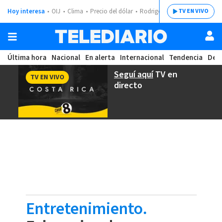
Hoy interesa
OIJ
Clima
Precio del dólar
Rodrigo Chaves
TV EN VIVO
Última hora
Nacional
En alerta
Internacional
Tendencia
Dep
Seguí aquí
TV en
TV EN VIVO
directo
Entretenimiento.