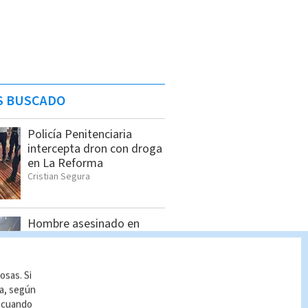
S BUSCADO
Policía Penitenciaria
intercepta dron con droga
en La Reforma
Cristian Segura
Hombre asesinado en
Siquirres tenía 34 años;
OIJ identificó a la víctima
Indira Zúñiga
osas. Si
ía, según
r cuando