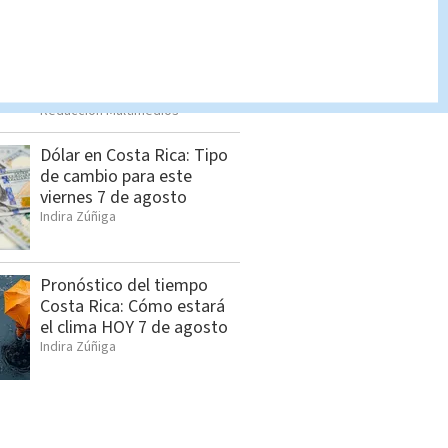
Sala IV da tres días a Yara
Jiménez para presentar
informe sobre nueve
magistrados suplentes sin
nombrar
Redacción Multimedios
Dólar en Costa Rica: Tipo
de cambio para este
viernes 7 de agosto
Indira Zúñiga
Pronóstico del tiempo
Costa Rica: Cómo estará
el clima HOY 7 de agosto
Indira Zúñiga