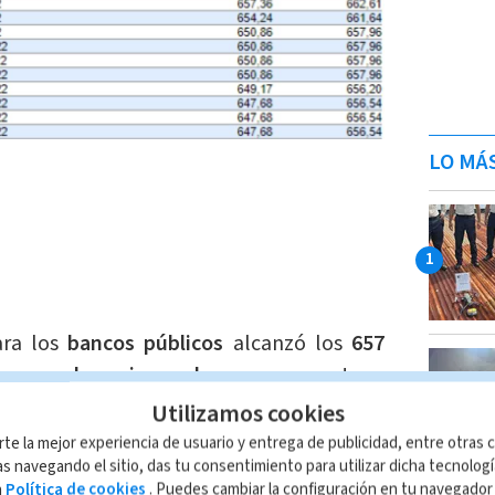
LO MÁ
ra los
bancos públicos
alcanzó los
657
ra en los mismos bancos
se mantuvo
Utilizamos cookies
rte la mejor experiencia de usuario y entrega de publicidad, entre otras c
 compra
se colocó desde los
642 colones y
s navegando el sitio, das tu consentimiento para utilizar dicha tecnolog
a
Política de cookies
. Puedes cambiar la configuración en tu navegado