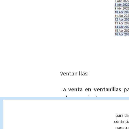
Ventanillas:
La
venta en ventanillas
pa
colones
, mientras que
comp
entre los
643 y 644 colones.
para da
Para los
bancos privados la
continúa
nuestr