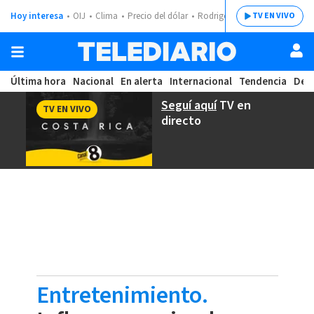
Hoy interesa
OIJ
Clima
Precio del dólar
Rodrigo Chaves
TV EN VIVO
Última hora
Nacional
En alerta
Internacional
Tendencia
Dep
Seguí aquí
TV en
TV EN VIVO
directo
Entretenimiento.