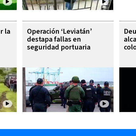
r la
Operación ‘Leviatán’
Deu
destapa fallas en
alc
seguridad portuaria
col