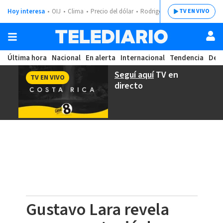
Hoy interesa
OIJ
Clima
Precio del dólar
Rodrigo Chaves
TV EN VIVO
Última hora
Nacional
En alerta
Internacional
Tendencia
Dep
Seguí aquí
TV en
TV EN VIVO
directo
Gustavo Lara revela