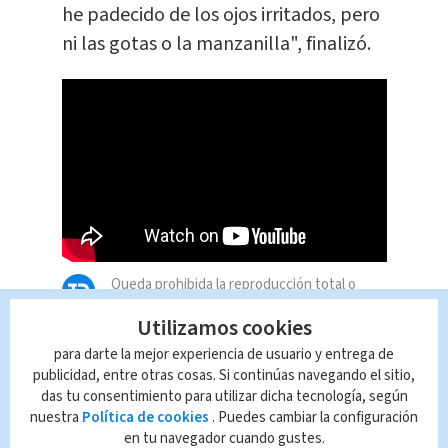
he padecido de los ojos irritados, pero
ni las gotas o la manzanilla", finalizó.
Queda prohibida la reproducción total o
parcial del contenido de esta página, mismo
Utilizamos cookies
que es propiedad de TELEDIARIO; su
reproducción no autorizada constituye una
para darte la mejor experiencia de usuario y entrega de
infracción y un delito de conformidad con las
publicidad, entre otras cosas. Si continúas navegando el sitio,
leyes aplicables.
das tu consentimiento para utilizar dicha tecnología, según
nuestra
Política de cookies
. Puedes cambiar la configuración
en tu navegador cuando gustes.