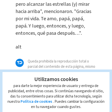
pero alcanzar las estrellas (y) mirar
hacia arriba", mencionaron. "Gracias
por mi vida. Te amo, papá, papá,
papá. Y luego, entonces, y luego,
entonces, qué pasa después…".
alt
Queda prohibida la reproducción total o
parcial del contenido de esta página, mismo
que es propiedad de TELEDIARIO; su
reproducción no autorizada constituye una
Utilizamos cookies
infracción y un delito de conformidad con las
para darte la mejor experiencia de usuario y entrega de
leyes aplicables.
publicidad, entre otras cosas. Si continúas navegando el sitio,
das tu consentimiento para utilizar dicha tecnología, según
nuestra
Política de cookies
. Puedes cambiar la configuración
en tu navegador cuando gustes.