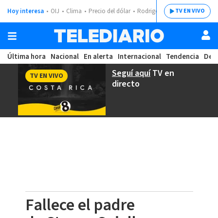
Hoy interesa
OIJ
Clima
Precio del dólar
Rodrigo Chaves
TV EN VIVO
Última hora
Nacional
En alerta
Internacional
Tendencia
Dep
Seguí aquí
TV en
TV EN VIVO
directo
Fallece el padre