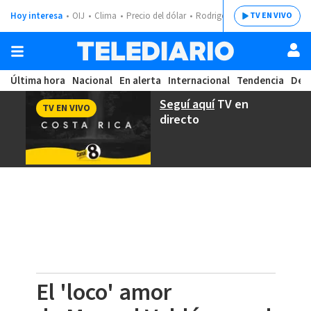
Hoy interesa
OIJ
Clima
Precio del dólar
Rodrigo Chaves
TV EN VIVO
Última hora
Nacional
En alerta
Internacional
Tendencia
Dep
Seguí aquí
TV en
TV EN VIVO
directo
El 'loco' amor