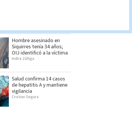
Allanamientos en Limón:
Estos son los detenidos
por el OIJ
Indira Zúñiga
Hombre asesinado en
Siquirres tenía 34 años;
OIJ identificó a la víctima
Indira Zúñiga
Salud confirma 14 casos
de hepatitis A y mantiene
vigilancia
Cristian Segura