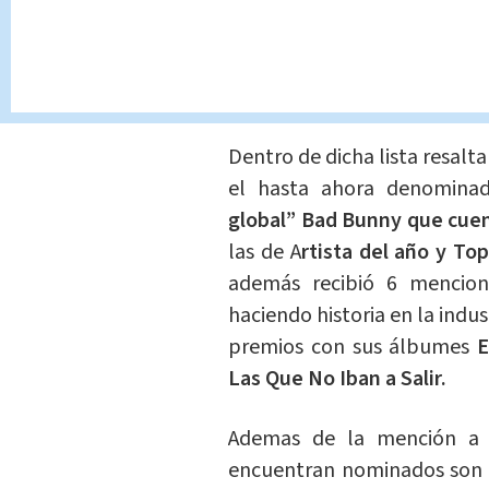
A post shared by 
Dentro de dicha lista resalt
el hasta ahora denomina
global”
Bad Bunny que cuen
las de A
rtista del año y To
además recibió 6 mencion
haciendo historia en la indu
premios con sus álbumes
E
Las Que No Iban a Salir.
Ademas de la mención a B
encuentran nominados son