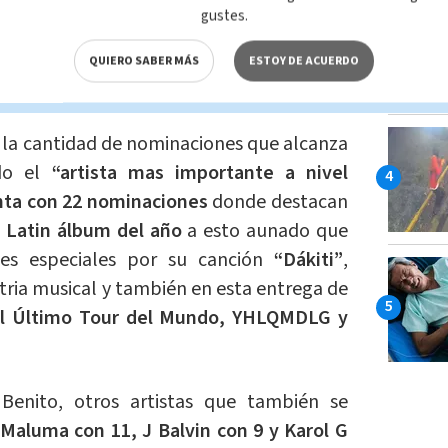
gustes.
Premios Billboard (@latinbillboards)
QUIERO SABER MÁS
ESTOY DE ACUERDO
a la cantidad de nominaciones que alcanza
do el
“artista mas importante a nivel
ta con 22 nominaciones
donde destacan
p Latin álbum del año
a esto aunado que
es especiales por su canción
“Dákiti”
,
stria musical y también en esta entrega de
l Último Tour del Mundo, YHLQMDLG y
enito, otros artistas que también se
Maluma con 11, J Balvin con 9 y Karol G