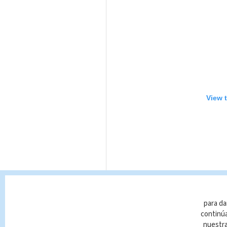
View 
para da
continúa
nuestr