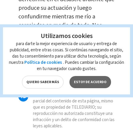
produce su actuación y luego
confundirme mientras me río a
carcajadas en medio de todo. Nos
vemos la próxima semana", concluyó.
Utilizamos cookies
para darte la mejor experiencia de usuario y entrega de
publicidad, entre otras cosas. Si continúas navegando el sitio,
TAGS RELACIONADOS:
das tu consentimiento para utilizar dicha tecnología, según
nuestra
Política de cookies
. Puedes cambiar la configuración
en tu navegador cuando gustes.
#Entretenimiento #espectaculos
#radio
QUIERO SABER MÁS
ESTOY DE ACUERDO
Queda prohibida la reproducción total o
parcial del contenido de esta página, mismo
que es propiedad de TELEDIARIO; su
reproducción no autorizada constituye una
infracción y un delito de conformidad con las
leyes aplicables.