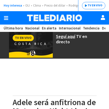
Hoy interesa
OIJ
Clima
Precio del dólar
Rodrigo Chaves
TV EN VIVO
Última hora
Nacional
En alerta
Internacional
Tendencia
Dep
Seguí aquí
TV en
TV EN VIVO
directo
Adele será anfitriona de