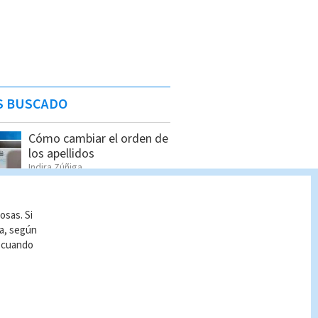
S BUSCADO
Cómo cambiar el orden de
los apellidos
Indira Zúñiga
osas. Si
ía, según
Hombre asesinado en
r cuando
Siquirres tenía 34 años;
OIJ identificó a la víctima
Indira Zúñiga