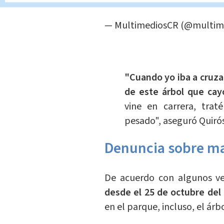
8.
https://t.co/G1418EOpP1
— MultimediosCR (@multim
"Cuando yo iba a cruzar
de este árbol que cay
vine en carrera, tra
pesado", aseguró Quirós
Denuncia sobre mal
De acuerdo con algunos v
desde el 25 de octubre del
en el parque, incluso, el ár