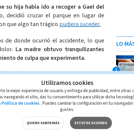
 su hija había ido a recoger a Gael del
, decidió cruzar el parque en lugar de
on que algo tan trágico
pudiera suceder.
os de donde ocurrió el accidente, lo que
LO MÁ
dolor.
La madre obtuvo tranquilizantes
miento de culpa que experimenta.
l hecho:
Utilizamos cookies
rte la mejor experiencia de usuario y entrega de publicidad, entre otras c
a zona que presenció la tragedia, contó
s navegando el sitio, das tu consentimiento para utilizar dicha tecnolog
s comenzaban a caer. Luego de eso,
a
Política de cookies
. Puedes cambiar la configuración en tu navegado
ayéndose.
gustes.
QUIERO SABER MÁS
ESTOY DE ACUERDO
rando los hechos a Alerta