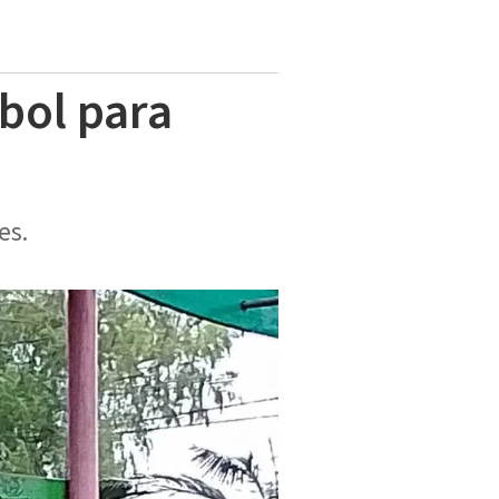
rbol para
es.