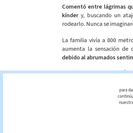
Comentó entre lágrimas que
kínder
y, buscando un atajo
rodearlo. Nunca se imaginar
La familia vivía a 800 metr
aumenta la sensación de 
debido al abrumados senti
Vecino presenció e
para da
Leo Quirós, un vecino de l
continúa
que el vió
como unas rama
nuestr
escuchó el ruido del árbol
c
#EnAlerta
| Abuelo llora nar