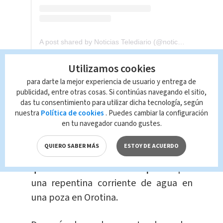
A post shared by Noticias Telediario (@noticiastelediario)
Utilizamos cookies
Otros accidentes
para darte la mejor experiencia de usuario y entrega de
acuáticos en los últimos
publicidad, entre otras cosas. Si continúas navegando el sitio,
das tu consentimiento para utilizar dicha tecnología, según
días:
nuestra
Política de cookies
. Puedes cambiar la configuración
en tu navegador cuando gustes.
El domingo pasado,
la Cruz Roja
QUIERO SABER MÁS
ESTOY DE ACUERDO
realizó el rescate de siete personas
que se encontraban atrapadas
por
una repentina corriente de agua en
una poza en Orotina.