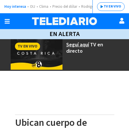
Hoy interesa
OIJ
Clima
Precio del dólar
Rodrigo Chaves
TV EN VIVO
EN ALERTA
Seguí aquí
TV en
TV EN VIVO
directo
Ubican cuerpo de