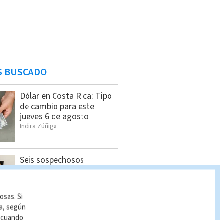
S BUSCADO
Dólar en Costa Rica: Tipo
de cambio para este
jueves 6 de agosto
Indira Zúñiga
Seis sospechosos
vinculados con estructura
de alias “Diablo” son
detenidos en Jacó
osas. Si
Indira Zúñiga
ía, según
r cuando