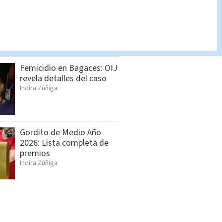
Allanamientos en Limón:
Estos son los detenidos
por el OIJ
Indira Zúñiga
Femicidio en Bagaces: OIJ
revela detalles del caso
Indira Zúñiga
Gordito de Medio Año
2026: Lista completa de
premios
Indira Zúñiga