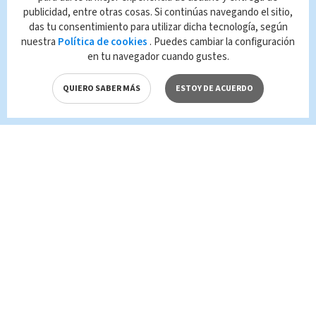
publicidad, entre otras cosas. Si continúas navegando el sitio,
Queda prohibida la reproducción total o
das tu consentimiento para utilizar dicha tecnología, según
parcial del contenido de esta página, mismo
nuestra
Política de cookies
. Puedes cambiar la configuración
que es propiedad de TELEDIARIO; su
en tu navegador cuando gustes.
reproducción no autorizada constituye una
infracción y un delito de conformidad con las
leyes aplicables.
QUIERO SABER MÁS
ESTOY DE ACUERDO