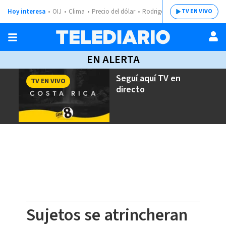
Hoy interesa
OIJ
Clima
Precio del dólar
Rodrigo Chaves
TV EN VIVO
EN ALERTA
Seguí aquí
TV en
TV EN VIVO
directo
Sujetos se atrincheran