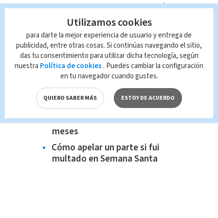
OIJ no ha podido conversar con él.
Utilizamos cookies
Te Recomendamos:
para darte la mejor experiencia de usuario y entrega de
Matan a menor de edad cerca de
publicidad, entre otras cosas. Si continúas navegando el sitio,
parque infantil en Alajuelita
das tu consentimiento para utilizar dicha tecnología, según
nuestra
Política de cookies
. Puedes cambiar la configuración
¿Quién es el sospechoso de haber
en tu navegador cuando gustes.
robado a la bebé en Cartago?
Ropa hallada en Cartago
QUIERO SABER MÁS
ESTOY DE ACUERDO
pertenece a sospechoso de
secuestrar a bebé de nueve
meses
Cómo apelar un parte si fui
multado en Semana Santa