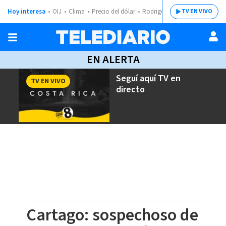
Hoy interesa
OIJ
Clima
Precio del dólar
Rodrigo Chaves
TV EN VIVO
EN ALERTA
Seguí aquí
TV en
TV EN VIVO
directo
Cartago: sospechoso de