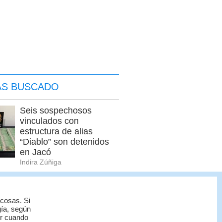
ÁS BUSCADO
Seis sospechosos
vinculados con
estructura de alias
“Diablo” son detenidos
en Jacó
Indira Zúñiga
Policía Penitenciaria
decomisa celulares,
 cosas. Si
drogas y armas en La
gía, según
Reforma
or cuando