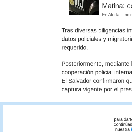
Matina; c
En Alerta
Indi
Tras diversas diligencias i
datos policiales y migratori
requerido.
Posteriormente, mediante 
cooperación policial intern
El Salvador confirmaron 
captura vigente por el pres
Con esa información, gest
captura internacional, la c
para dart
del I Circuito Judicial de 
continúas
nuestra
P
sospechoso en territorio co