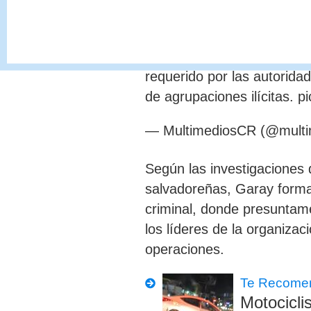
???? Agentes de la Oficina
detuvieron a un hombre de 
requerido por las autorida
de agrupaciones ilícitas.
pi
— MultimediosCR (@multi
Según las investigaciones 
salvadoreñas, Garay forma
criminal, donde presuntam
los
líderes de la organizac
operaciones.
Te Recome
Motocicli