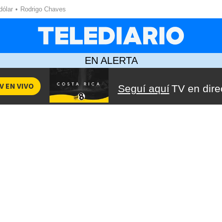
dólar
Rodrigo Chaves
EN ALERTA
V EN VIVO
Seguí aquí
TV en dire