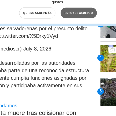
gustes.
QUIERO SABER MÁS
ESTOY DE ACUERDO
 Central Nacional Interpol San José
apellido Garay, de 27 años, quien era
des salvadoreñas por el presunto delito
c.twitter.com/X5Drky1Vyd
medioscr)
July 8, 2026
desarrolladas por las autoridades
ba parte de una reconocida estructura
ente cumplía funciones asignadas por
ión y participaba activamente en sus
ndamos
sta muere tras colisionar con