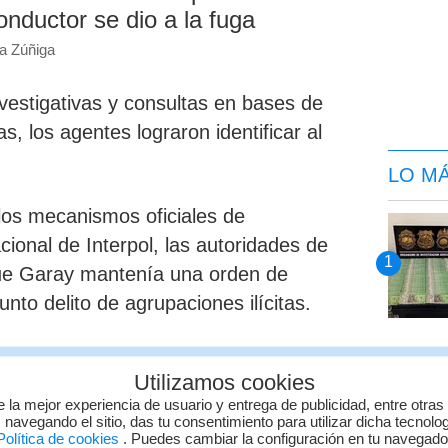
onductor se dio a la fuga
ra Zúñiga
nvestigativas y consultas en bases de
as,
los agentes lograron identificar al
LO M
los mecanismos oficiales de
acional de Interpol, las autoridades de
que Garay mantenía una
orden de
unto delito de agrupaciones ilícitas.
ionaron la homologación de la orden de
Utilizamos cookies
ual fue autorizada por el Tribunal Penal
e la mejor experiencia de usuario y entrega de publicidad, entre otras
San José, permitiendo la
detención del
 navegando el sitio, das tu consentimiento para utilizar dicha tecnolo
olítica de cookies
. Puedes cambiar la configuración en tu navegad
starricense.