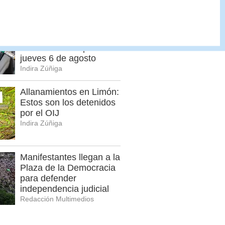
Cristian Segura
Estos son los nuevos
precios de los
combustibles a partir del
jueves 6 de agosto
Indira Zúñiga
Allanamientos en Limón:
Estos son los detenidos
por el OIJ
Indira Zúñiga
Manifestantes llegan a la
Plaza de la Democracia
para defender
independencia judicial
Redacción Multimedios