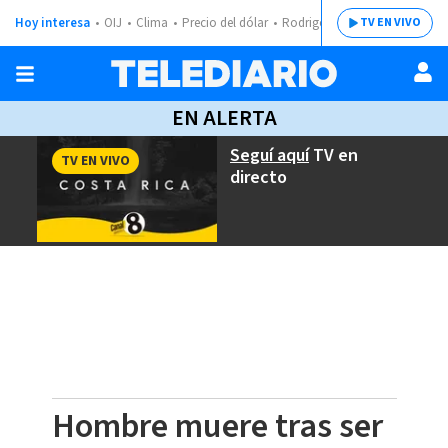
Hoy interesa
OIJ
Clima
Precio del dólar
Rodrigo Chaves
TV EN VIVO
EN ALERTA
Seguí aquí
TV en
TV EN VIVO
directo
Hombre muere tras ser