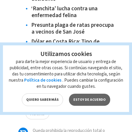
‘Ranchita’ lucha contra una
enfermedad felina
Presunta plaga de ratas preocupa
a vecinos de San José
Dólar en Costa Rica: Tipo de
cambio para este miércoles 8 de
Utilizamos cookies
julio
para darte la mejor experiencia de usuario y entrega de
publicidad, entre otras cosas. Si continúas navegando el sitio,
das tu consentimiento para utilizar dicha tecnología, según
nuestra
Política de cookies
. Puedes cambiar la configuración
TAGS RELACIONADOS:
en tu navegador cuando gustes.
OIJ
Accidente
choques
QUIERO SABER MÁS
ESTOY DE ACUERDO
Matina
Queda prohibida la reproducción total o