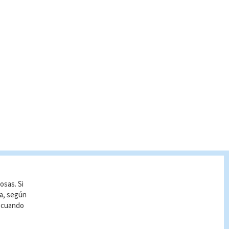
osas. Si
ía, según
r cuando