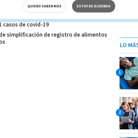
QUIERO SABER MÁS
ESTOY DE ACUERDO
uipo e insumos para fortalecer la
co del covid-19
1 casos de covid-19
de simplificación de registro de alimentos
os
LO MÁ