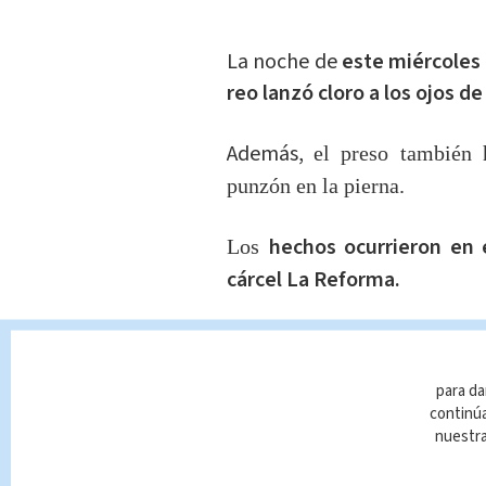
La noche de
este miércoles 
reo lanzó cloro a los ojos de
Además,
el preso también h
punzón en la pierna.
hechos ocurrieron en 
Los
cárcel La Reforma.
Autoridades
informan qu
estables.
para da
continúa
Te Recomendamos:
nuestr
Costa Rica ya cuenta co
diagnóstico de viruela 