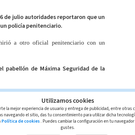
6 de julio autoridades reportaron que un
 un policía penitenciario.
irió a otro oficial penitenciario con un
el pabellón de Máxima Seguridad de la
e ambos funcionarios se encuentran
Utilizamos cookies
rte la mejor experiencia de usuario y entrega de publicidad, entre otras c
s navegando el sitio, das tu consentimiento para utilizar dicha tecnolog
a
Política de cookies
. Puedes cambiar la configuración en tu navegado
n insumos de laboratorio para el
gustes.
símica en tiempo real